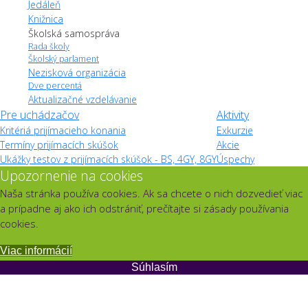
Jedáleň
Knižnica
Školská samospráva
Rada školy
Školský parlament
Nezisková organizácia
Dve percentá
Aktualizačné vzdelávanie
Pre uchádzačov
Aktivity
Kritériá prijímacieho konania
Exkurzie
Termíny prijímacích skúšok
Akcie
Ukážky testov z prijímacích skúšok - BS, 4GY, 8GY
Úspechy
Upozornenie na cookies
Naša stránka používa cookies. Ak sa chcete o nich dozvedieť viac
a prípadne aj ako ich odstrániť, prečítajte si zásady používania
cookies.
Viac informácií
Súhlasím