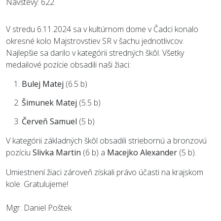
Návštevy: 622
V stredu 6.11.2024 sa v kultúrnom dome v Čadci konalo
okresné kolo Majstrovstiev SR v šachu jednotlivcov.
Najlepšie sa darilo v kategórii stredných škôl. Všetky
medailové pozície obsadili naši žiaci:
Bulej Matej
(6.5 b)
Šimunek Matej
(5.5 b)
Červeň Samuel
(5 b)
V kategórii základných škôl obsadili striebornú a bronzovú
pozíciu
Slivka Martin
(6 b) a
Macejko Alexander
(5 b).
Umiestnení žiaci zároveň získali právo účasti na krajskom
kole. Gratulujeme!
Mgr. Daniel Poštek