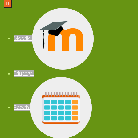

Moodle
Edupage
Rozvrh