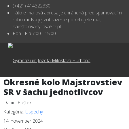
(+421) 414322330
Táto e-mailová adresa je chránená pred spamovacími
robotmi. Na jej zobrazenie potrebujete mať
nainštalovaný JavaScript.
Pon - Pia 7:00 - 15:00
Okresné kolo Majstrovstiev
SR v šachu jednotlivcov
Daniel Poštek
Kategória:
Úspechy
14. november 2024