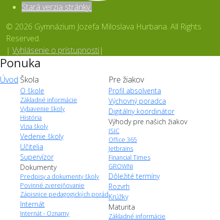
Stará verzia stránky
© 2026 Gymnázium Jozefa Miloslava Hurbana. All Rights
Reserved.
|
Vyhlásenie o prístupnosti
|
Ponuka
Úvod
Škola
Pre žiakov
O škole
Profil absolventa
Základné informácie
Výchovný poradca
Vybavenie školy
Digitálny koordinátor
História
Výhody pre našich žiakov
Vízia školy
ISIC
Vedenie školy
Office 365
Učitelia
Jetbrains
Supervízor
Financial Times
GROWNi
Dokumenty
Dôležité termíny
Predpisy a dokumenty školy
Povinné zverejňovanie
Rozvrh
Zápisnice pedagogických porád
Krúžky
Internát
Maturita
Internát - Oznamy
Základné informácie