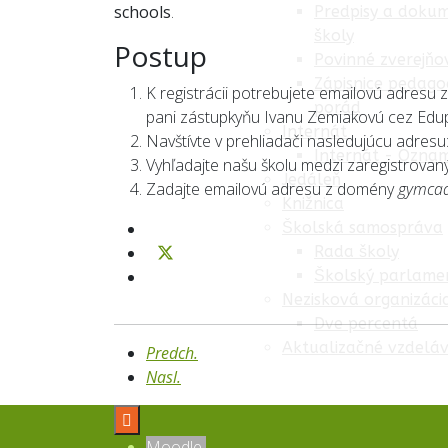
schools
.
Predpisy a doku
školy
Postup
Povinné zverejňo
Zápisnice pedago
K registrácii potrebujete emailovú adresu
porád
pani zástupkyňu Ivanu Zemiakovú cez Edu
Internát
Navštívte v prehliadači nasledujúcu adresu
Internát - Ozna
Vyhľadajte našu školu medzi zaregistrovaný
Jedáleň
Zadajte emailovú adresu z domény
gymcad
Knižnica
Školská samospráva
Rada školy
Školský parlame
Nezisková organizáci
Dve percentá
Aktualizačné vzdeláv
Predch.
Nasl.

Moodle