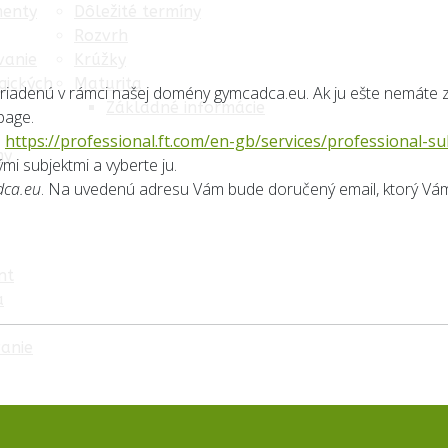
menty
Dôležité termíny
Rozvrh
vanie
Krúžky
gických
Maturita
 zriadenú v rámci našej domény gymcadca.eu. Ak ju ešte nemáte 
Základné informácie
page.
:
https://professional.ft.com/en-gb/services/professional-
my
mi subjektmi a vyberte ju.
ca.eu
. Na uvedenú adresu Vám bude doručený email, ktorý Vám
nt
a
anie