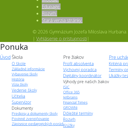
Edupage
Rozvrh
Stará verzia stránky
© 2026 Gymnázium Jozefa Miloslava Hurbana. A
|
Vyhlásenie o prístupnosti
|
Ponuka
Úvod
Škola
Pre žiakov
Pre uchá
O škole
Profil absolventa
Kritériá p
Základné informácie
Výchovný poradca
Termíny pr
Vybavenie školy
Digitálny koordinátor
Ukážky tes
História
Výhody pre našich žiakov
Vízia školy
ISIC
Vedenie školy
Office 365
Učitelia
Jetbrains
Supervízor
Financial Times
GROWNi
Dokumenty
Dôležité termíny
Predpisy a dokumenty školy
Povinné zverejňovanie
Rozvrh
Zápisnice pedagogických porád
Krúžky