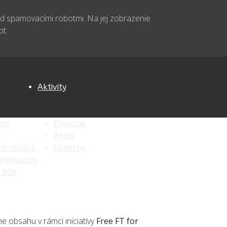
d spamovacími robotmi. Na jej zobrazenie
pt.
Aktivity
eho
Exkurzie
Akcie
ích skúšok
Úspechy
rijímacích
, 8GY
e obsahu v rámci iniciatívy
Free FT for