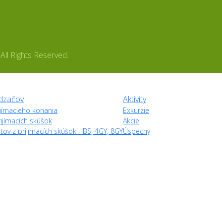
ll Rights Reserved.
dzačov
Aktivity
rijímacieho konania
Exkurzie
ijímacích skúšok
Akcie
tov z prijímacích skúšok - BS, 4GY, 8GY
Úspechy