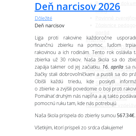
Deň narcisov 2026
Predpisy a doku
školy
Dôležité
Povinné zverejňo
Deň narcisov
Zápisnice pedago
porád
Liga proti rakovine každoročne usporad
Internát
finančnú zbierku na pomoc ľuďom trpia
Internát - Ozna
rakovinou a ich rodinám. Tento rok oslávila t
Jedáleň
zbierka už 30 rokov. Naša škola sa do zbie
Knižnica
zapája takmer od jej začiatku.
16. apríla
sa n
Školská samospráva
žiačky stali dobrovoľníčkami a pustili sa do pr
Rada školy
Obišli každú triedu, kde poskytli informá
Školský parlame
o zbierke a zvýšili povedomie o boji proti rakov
Nezisková organizáci
Pomáhať druhým nás napĺňa a aj takto podáv
Dve percentá
pomocnú ruku tam, kde nás potrebujú.
Aktualizačné vzdeláv
Naša škola prispela do zbierky sumou
567.34€.
Všetkým, ktorí prispeli zo srdca ďakujeme!