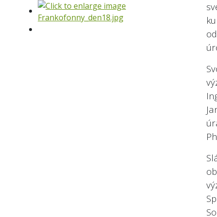
s
k
od
úr
Sv
vý
In
Ja
úr
Ph
Sl
o
vý
Sp
So