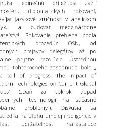
núka jedinečnú príležitosť zažiť
mosféru diplomatických rokovaní,
zvíjať jazykové zručnosti v anglickom
azyku a budovať medzinárodné
iateľstvá. Rokovanie prebieha podľa
utentických procedúr OSN, od
odných prejavov delegátov až po
nálne prijatie rezolúcie. Ústrednou
mou tohtoročného zasadnutia bola „
e toll of progress: The Impact of
dern Technologies on Current Global
ssues” („Daň za pokrok: dopad
oderných technológií na súčasné
lobálne problémy“). Diskusia sa
stredila na úlohu umelej inteligencie v
lasti udržateľnosti, narastajúce