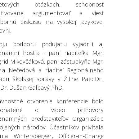
vetových otázkach, schopnosť
ultivovane argumentovať a viesť
bornú diskusiu na vysokej jazykovej
ovni.
oju podporu podujatiu vyjadrili aj
znamní hostia - pani riaditeľka Mgr.
grid Mikovčáková, pani zástupkyňa Mgr.
na Nečedová a riaditeľ Regionálneho
adu školskej správy v Žiline PaedDr.,
Dr. Dušan Galbavý PhD.
ávnostné otvorenie konferencie bolo
bohatené o video príhovory
znamných predstaviteľov Organizácie
ojených národov. Účastníkov privítala
nja Wintersberger, Officer‑in‑Charge