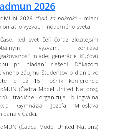
admun 2026
adMUN 2026
:
“Daň za pokrok“
– mladí
plomati o výzvach moderného sveta
čase, keď svet čelí čoraz zložitejším
lobálnym výzvam, zohráva
gažovanosť mladej generácie kľúčovú
ohu pri hľadaní riešení. Dôkazom
tívneho záujmu študentov o dianie vo
ete je už 15. ročník konferencie
dMUN (Čadca Model United Nations),
orú tradične organizuje bilingválna
ekcia Gymnázia Jozefa Miloslava
rbana v Čadci.
dMUN (Čadca Model United Nations)