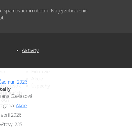
d spamovacími robotmi. Na jej zobrazenie
pt.
Aktivity
eho
Exkurzie
Akcie
ích skúšok
Úspechy
taily
rijímacích
zana Gavlasová
, 8GY
tegória:
Akcie
 apríl 2026
vštevy: 235