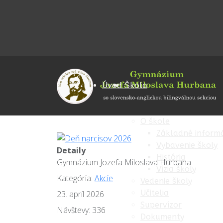
Úvod
Škola
O škole
Základné informá
Vybavenie školy
Detaily
História
Gymnázium Jozefa Miloslava Hurbana
Vízia školy
Kategória:
Akcie
Vedenie školy
Učitelia
23. apríl 2026
Supervízor
Návštevy: 336
Dokumenty