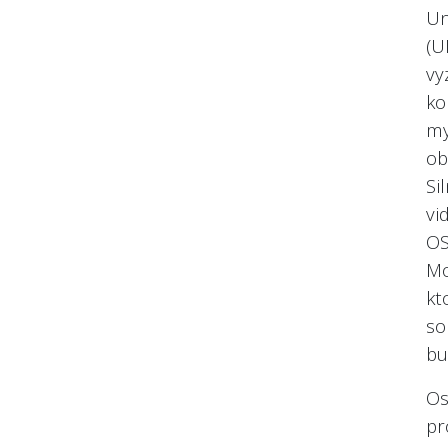
Un
(U
v
ko
m
ob
Si
vi
O
Mo
kt
so
bu
O
pr