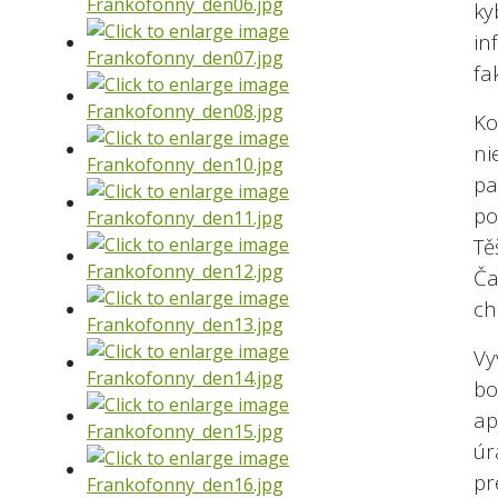
ky
in
fa
Ko
ni
p
po
Tě
Č
ch
Vy
bo
ap
úr
pr