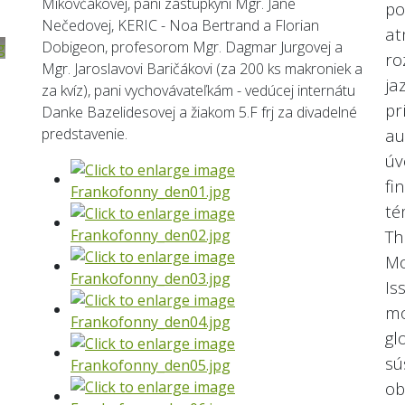
Mikovčákovej, pani zástupkyni Mgr. Jane
po
Nečedovej, KERIC - Noa Bertrand a Florian
at
Dobigeon, profesorom Mgr. Dagmar Jurgovej a
ro
Mgr. Jaroslavovi Baričákovi (za 200 ks makroniek a
j
za kvíz), pani vychovávateľkám - vedúcej internátu
pr
Danke Bazelidesovej a žiakom 5.F frj za divadelné
predstavenie.
a
úv
fi
té
Th
Mo
I
m
g
sú
ob