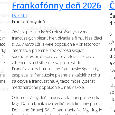
Frankofónny deň 2026
Č
menty
Dôležité termíny
Rozvrh
Dôležité
Č
vanie
Krúžky
Frankofónny deň
gických
Maturita
di
Základné informácie
úva
Opäť super ako každý rok strávený v rytme
V 
cim
francúzskych piesní, hier, divadla a filmu. Naši žiaci
my
g
áto
si
23. marca
užili skvelé popoludnie v priestoroch
an
rky
internátu v príjemnej spoločnosti svojich
úl
aše
spolužiakov, profesorov a priateľov – lektorov
áce.
z Kericu. Na chvíľu sme sa preniesli do
ak
cie
Francúzska, ochutnali sme francúzske špeciality,
sv
nt
ine.
zaspievali si francúzske piesne a z každého rohu
Ča
a
ame
sa ozývala francúzština. Aj takto môže vyzerať
kt
medzinárodné popoludnie u nás v škole.
anie
s
O tento krásny deň sa postarala pani profesorka
Hu
Mgr. Danka Kocifajová. Veľké poďakovanie patrí aj
Doc. Jane Bírovej, SAUF, pani riaditeľke Mgr. Ingrid
Ča