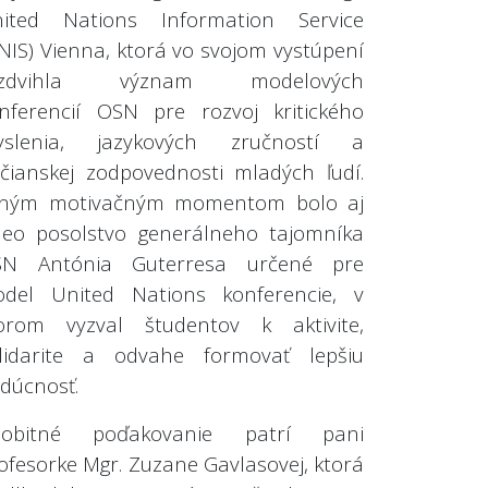
ited Nations Information Service
NIS) Vienna, ktorá vo svojom vystúpení
yzdvihla význam modelových
nferencií OSN pre rozvoj kritického
yslenia, jazykových zručností a
čianskej zodpovednosti mladých ľudí.
lným motivačným momentom bolo aj
deo posolstvo generálneho tajomníka
SN Antónia Guterresa určené pre
del United Nations konferencie, v
orom vyzval študentov k aktivite,
lidarite a odvahe formovať lepšiu
dúcnosť.
sobitné poďakovanie patrí pani
ofesorke Mgr. Zuzane Gavlasovej, ktorá