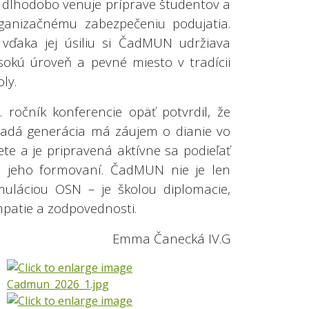
 dlhodobo venuje príprave študentov a
ganizačnému zabezpečeniu podujatia.
 vďaka jej úsiliu si ČadMUN udržiava
sokú úroveň a pevné miesto v tradícii
oly.
. ročník konferencie opäť potvrdil, že
adá generácia má záujem o dianie vo
ete a je pripravená aktívne sa podieľať
 jeho formovaní. ČadMUN nie je len
muláciou OSN – je školou diplomacie,
patie a zodpovednosti.
Emma Čanecká IV.G