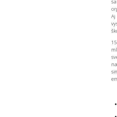
sa
or
Aj
vy
šk
15
ml
sv
na
si
em