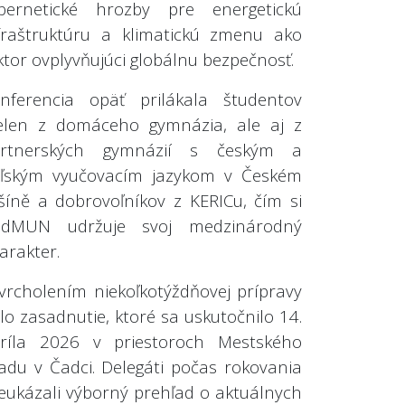
bernetické hrozby pre energetickú
fraštruktúru a klimatickú zmenu ako
ktor ovplyvňujúci globálnu bezpečnosť.
nferencia opäť prilákala študentov
elen z domáceho gymnázia, ale aj z
artnerských gymnázií s českým a
ľským vyučovacím jazykom v Českém
šíně a dobrovoľníkov z KERICu, čím si
adMUN udržuje svoj medzinárodný
arakter.
vrcholením niekoľkotýždňovej prípravy
lo zasadnutie, ktoré sa uskutočnilo 14.
ríla 2026 v priestoroch Mestského
adu v Čadci. Delegáti počas rokovania
eukázali výborný prehľad o aktuálnych